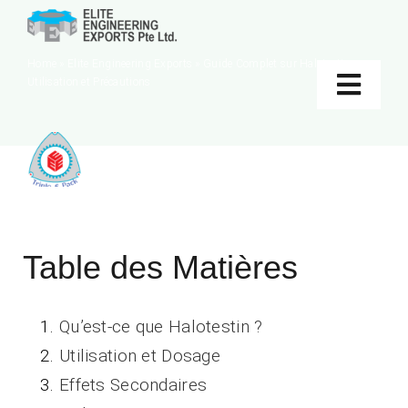
Skip
to
Home
»
Elite Engineering Exports
»
Guide Complet sur Halotestin :
content
Utilisation et Précautions
Toggl
Navig
Home
About
Home
»
Elite Engineering Exports
»
Guide Complet sur Halotestin :
Utilisation et Précautions
Services
Table des Matières
Products
Qu’est-ce que Halotestin ?
Eco Product
Utilisation et Dosage
Contact Us
Effets Secondaires